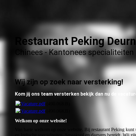
Restaurant Peking Deur
Chinees - Kantonees specialiteiten
Wij zijn op zoek naar versterking!
Kom jij ons team versterken bekijk dan nu de vacatur
Vacature.pdf
(490.06KB)
Vacature.pdf
(490.06KB)
Welkom op onze website!
Van harte welkom op onze website. Bij restaurant Peking kunt
en Indische specialiteiten. Smaakvol en dagvers bereidt. Wij zij