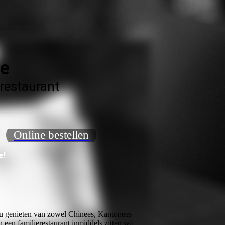
ne
 restaurant
Online bestellen
e!
 u genieten van zowel Chinees, Kantonees
n een familierestaurant inmiddels zitten wij