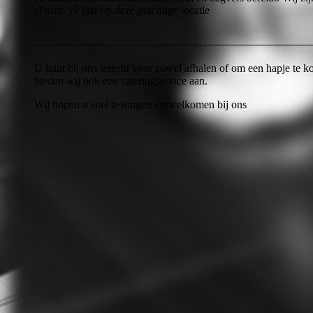
al ruim 17 jaar op deze prachtige locatie
U kunt bij ons terecht voor zowel afhalen of om een hapje te k
bieden wij ook een cateringservice aan.
Wij hopen u snel te mogen verwelkomen bij ons